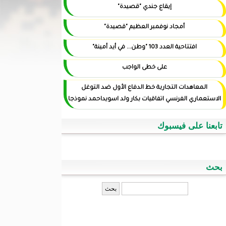
إيقاع جندي "قصيدة"
أمجاد نوفمبر العظيم "قصيدة"
افتتاحية العدد 103 "وطن... في أيد أمينة"
على خطى الواجب
المعاهدات التجارية خط الدفاع الأول ضد التوغل
الاستعماري الفرنسي اتفاقيات بكار ولد اسويداحمد نموذجا
تابعنا على فيسبوك
بحث
‏بحث ‏