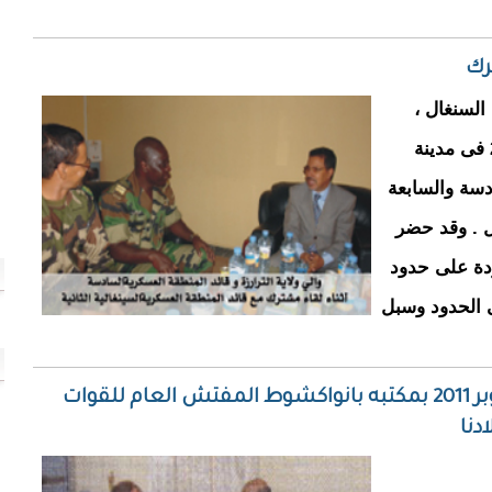
رك
السنغال ،
التقى خلال الفترة ما بين 12 الى 14 -04 -2010 فى مدينة
دسة والسابعة
ال . وقد حضر
ودة على حدود
لى الحدود وسبل
قائد الأركان الوطنية يستقبل يوم 24 اكتوبر 2011 بمكتبه بانواكشوط المفتش العام للقوات
دنا