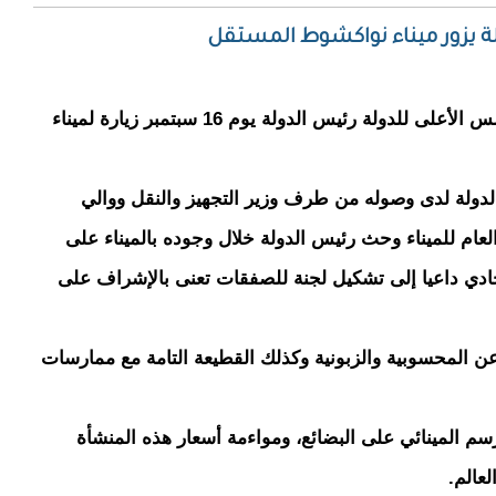
ة يزور ميناء نواكشوط المستقل
أدى الجنرال محمد ولد عبد العزيز، رئيس المجلس الأعلى للدولة رئيس الدولة يوم 16 سبتمبر زيارة لميناء
دولة لدى وصوله من طرف وزير التجهيز والنقل ووالي
ام للميناء وحث رئيس الدولة خلال وجوده بالميناء على
أحادي داعيا إلى تشكيل لجنة للصفقات تعنى بالإشراف على
عن المحسوبية والزبونية وكذلك القطيعة التامة مع ممارسات
م المينائي على البضائع، ومواءمة أسعار هذه المنشأة
عالم.