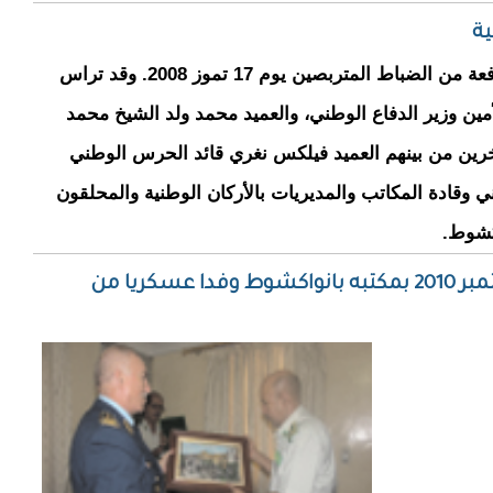
ية
احتفلت المدرسة الوطنية للأركان بتخرج أول دفعة من الضباط المتربصين يوم 17 تموز 2008. وقد تراس
ين وزير الدفاع الوطني، والعميد محمد ولد الشيخ محمد
خرين من بينهم العميد فيلكس نغري قائد الحرس الوطني
ي وقادة المكاتب والمديريات بالأركان الوطنية والمحلقون
كشوط.
قائد الأركان الوطنية يستقبل يوم 22 سبتمبر 2010 بمكتبه بانواكشوط وفدا عسكريا من