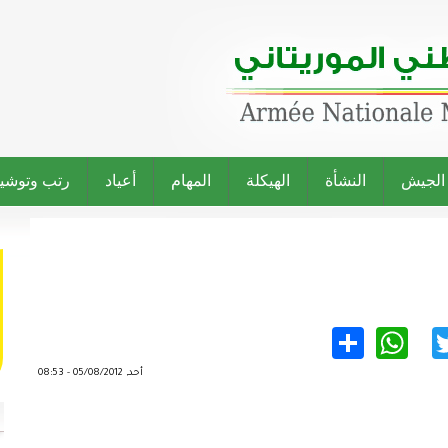
 الجيش
النشأة
الهيكلة
المهام
أعياد
رتب وتوشي
WhatsApp
Share
Twitter
Facebo
أحد, 05/08/2012 - 08:53