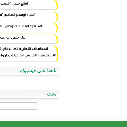
إيقاع جندي "قصيدة"
أمجاد نوفمبر العظيم "قصيدة"
افتتاحية العدد 103 "وطن... في أيد أمينة"
على خطى الواجب
المعاهدات التجارية خط الدفاع الأول ضد التوغل
الاستعماري الفرنسي اتفاقيات بكار ولد اسويداحمد نموذجا
تابعنا على فيسبوك
بحث
‏بحث ‏