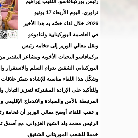
رئيس بوركينافاسو، النقيب إبراهيم
تراوري، اليوم الأربعاء 17 يونيو
2026، خلال لقاء خصّه به هذا الأخير
في العاصمة البوركينابية واغادوغو.
ونقل معالي الوزير إلى فخامة رئيس
بركينافاسو التحيات الأخوية ومشاعر التقدير من
البوركينابي الشقيق بدوام السلم والاستقرار وال
وشكّل هذا اللقاء مناسبة للإشادة بتميّز علاقات
وللتأكيد على الإرادة المشتركة لتعزيز التبادل 
المرتبطة بالأمن والسيادة والاندماج الإقليمي وال
و عقب اللقاء، أوضح معالي الوزير أن فخامة رئي
الرئيس محمد ولد الشيخ الغزواني، مع أصدق تمني
خدمةً للشعب الموريتاني الشقيق.