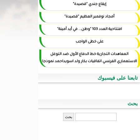
إيقاع جندي "قصيدة"
أمجاد نوفمبر العظيم "قصيدة"
افتتاحية العدد 103 "وطن... في أيد أمينة"
على خطى الواجب
المعاهدات التجارية خط الدفاع الأول ضد التوغل
الاستعماري الفرنسي اتفاقيات بكار ولد اسويداحمد نموذجا
تابعنا على فيسبوك
بحث
‏بحث ‏