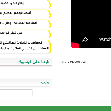
إيقاع جندي "قصيدة"
أمجاد نوفمبر العظيم "قصيدة"
افتتاحية العدد 103 "وطن... في أيد أمينة"
على خطى الواجب
المعاهدات التجارية خط الدفاع الأول ضد التوغل
الاستعماري الفرنسي اتفاقيات بكار ولد اسويداحمد نموذجا
تابعنا على فيسبوك
بحث
‏بحث ‏