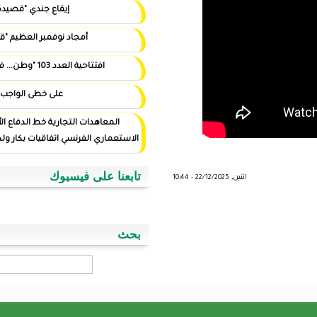
إيقاع جندي "قصيدة"
أمجاد نوفمبر العظيم "قصيدة"
افتتاحية العدد 103 "وطن... في أيد أمينة"
على خطى الواجب
المعاهدات التجارية خط الدفاع الأول ضد التوغل
الاستعماري الفرنسي اتفاقيات بكار ولد اسويداحمد نموذجا
تابعنا على فيسبوك
بحث
‏بحث ‏