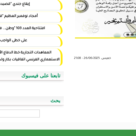
إيقاع جندي "قصيدة"
أمجاد نوفمبر العظيم "قصيدة"
افتتاحية العدد 103 "وطن... في أيد أمينة"
على خطى الواجب
المعاهدات التجارية خط الدفاع الأول ضد التوغل
الاستعماري الفرنسي اتفاقيات بكار ولد اسويداحمد نموذجا
تابعنا على فيسبوك
بحث
‏بحث ‏