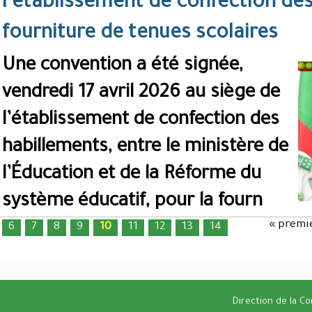
l’établissement de confection des
fourniture de tenues scolaires
Une convention a été signée,
vendredi 17 avril 2026 au siège de
l’établissement de confection des
habillements, entre le ministère de
l’Éducation et de la Réforme du
système éducatif, pour la fourn
« premi
6
7
8
9
10
11
12
13
14
Pages
Direction de la C