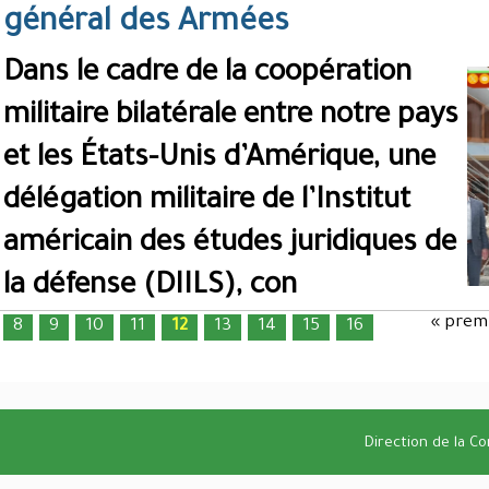
général des Armées
Dans le cadre de la coopération
militaire bilatérale entre notre pays
et les États-Unis d’Amérique, une
délégation militaire de l’Institut
américain des études juridiques de
la défense (DIILS), con
« prem
8
9
10
11
12
13
14
15
16
Pages
Direction de la C