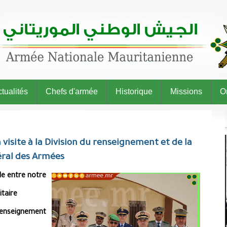
tualités
Chefs d'armée
Historique
Missions
O
visite à la Division du renseignement et de la
éral des Armées
ale entre notre
itaire
 renseignement