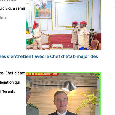
ités et des
d Sidi, a remis
e la
es s’entretient avec le Chef d’état-major des
s, Chef d’état-
égation qui
différents