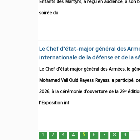
Enfants des Martyrs, a reçu en audience, à son b
soirée du
Le Chef d’état-major général des Armée
internationale de la défense et de la s
Le Chef d’état-major général des Armées, le géné
Mohamed Vall Ould Rayess Rayess, a participé, ce 
2026, à la cérémonie d’ouverture de la 29ᵉ éditio
l’Exposition int
1
2
3
4
5
6
7
8
9
Pages