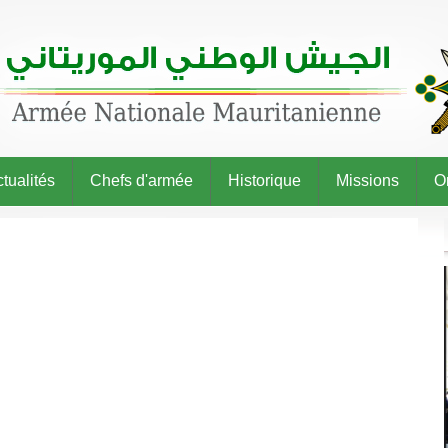
tualités
Chefs d'armée
Historique
Missions
O