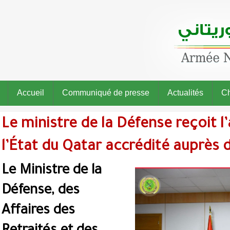
Accueil
Communiqué de presse
Actualités
Ch
Le ministre de la Défense reçoit 
l’État du Qatar accrédité auprès 
Le Ministre de la
Défense, des
Affaires des