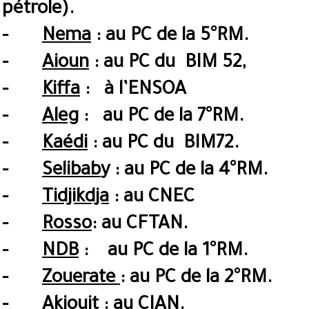
pétrole).
-
Nema
:
au PC de la 5
°
RM.
-
Aioun
:
au PC du BIM 52,
-
Kiffa
:
à l’ENSOA
-
Aleg
:
au PC de la 7°RM.
-
Kaédi
:
au PC du BIM72.
-
Selibab
y :
au PC de la 4°RM.
-
Tidjikdja
:
au CNEC
-
Rosso
:
au
CFTAN.
-
NDB
: au PC de la 1°RM.
-
Zouerate
: au PC de la 2°RM.
-
Akjoujt
:
au CIAN.